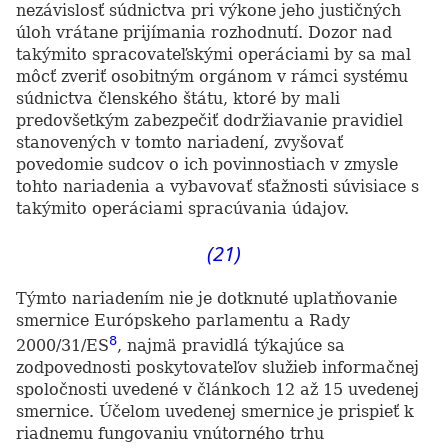
nezávislosť súdnictva pri výkone jeho justičných
úloh vrátane prijímania rozhodnutí. Dozor nad
takýmito spracovateľskými operáciami by sa mal
môcť zveriť osobitným orgánom v rámci systému
súdnictva členského štátu, ktoré by mali
predovšetkým zabezpečiť dodržiavanie pravidiel
stanovených v tomto nariadení, zvyšovať
povedomie sudcov o ich povinnostiach v zmysle
tohto nariadenia a vybavovať sťažnosti súvisiace s
takýmito operáciami spracúvania údajov.
(21)
Týmto nariadením nie je dotknuté uplatňovanie
smernice Európskeho parlamentu a Rady
8
2000/31/ES
, najmä pravidlá týkajúce sa
zodpovednosti poskytovateľov služieb informačnej
spoločnosti uvedené v článkoch 12 až 15 uvedenej
smernice. Účelom uvedenej smernice je prispieť k
riadnemu fungovaniu vnútorného trhu