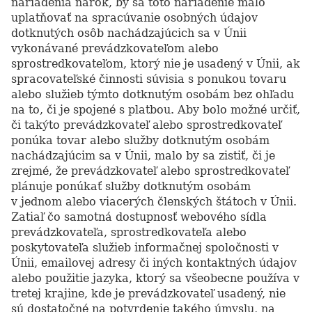
nariadenia nárok, by sa toto nariadenie malo
uplatňovať na spracúvanie osobných údajov
dotknutých osôb nachádzajúcich sa v Únii
vykonávané prevádzkovateľom alebo
sprostredkovateľom, ktorý nie je usadený v Únii, ak
spracovateľské činnosti súvisia s ponukou tovaru
alebo služieb týmto dotknutým osobám bez ohľadu
na to, či je spojené s platbou. Aby bolo možné určiť,
či takýto prevádzkovateľ alebo sprostredkovateľ
ponúka tovar alebo služby dotknutým osobám
nachádzajúcim sa v Únii, malo by sa zistiť, či je
zrejmé, že prevádzkovateľ alebo sprostredkovateľ
plánuje ponúkať služby dotknutým osobám
v jednom alebo viacerých členských štátoch v Únii.
Zatiaľ čo samotná dostupnosť webového sídla
prevádzkovateľa, sprostredkovateľa alebo
poskytovateľa služieb informačnej spoločnosti v
Únii, emailovej adresy či iných kontaktných údajov
alebo použitie jazyka, ktorý sa všeobecne používa v
tretej krajine, kde je prevádzkovateľ usadený, nie
sú dostatočné na potvrdenie takého úmyslu, na