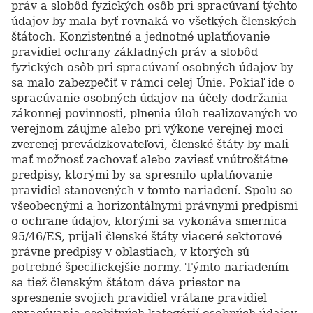
práv a slobôd fyzických osôb pri spracúvaní týchto
údajov by mala byť rovnaká vo všetkých členských
štátoch. Konzistentné a jednotné uplatňovanie
pravidiel ochrany základných práv a slobôd
fyzických osôb pri spracúvaní osobných údajov by
sa malo zabezpečiť v rámci celej Únie. Pokiaľ ide o
spracúvanie osobných údajov na účely dodržania
zákonnej povinnosti, plnenia úloh realizovaných vo
verejnom záujme alebo pri výkone verejnej moci
zverenej prevádzkovateľovi, členské štáty by mali
mať možnosť zachovať alebo zaviesť vnútroštátne
predpisy, ktorými by sa spresnilo uplatňovanie
pravidiel stanovených v tomto nariadení. Spolu so
všeobecnými a horizontálnymi právnymi predpismi
o ochrane údajov, ktorými sa vykonáva smernica
95/46/ES, prijali členské štáty viaceré sektorové
právne predpisy v oblastiach, v ktorých sú
potrebné špecifickejšie normy. Týmto nariadením
sa tiež členským štátom dáva priestor na
spresnenie svojich pravidiel vrátane pravidiel