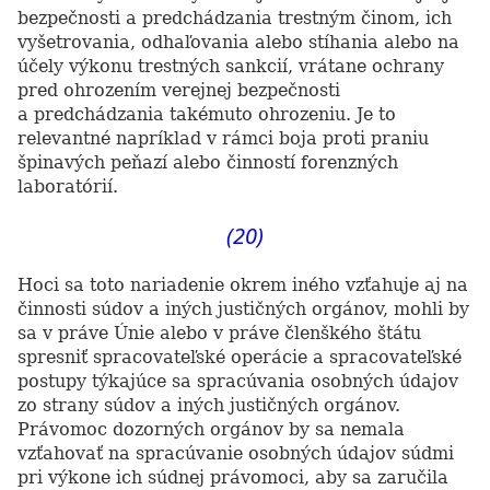
bezpečnosti a predchádzania trestným činom, ich
vyšetrovania, odhaľovania alebo stíhania alebo na
účely výkonu trestných sankcií, vrátane ochrany
pred ohrozením verejnej bezpečnosti
a predchádzania takémuto ohrozeniu. Je to
relevantné napríklad v rámci boja proti praniu
špinavých peňazí alebo činností forenzných
laboratórií.
(20)
Hoci sa toto nariadenie okrem iného vzťahuje aj na
činnosti súdov a iných justičných orgánov, mohli by
sa v práve Únie alebo v práve členškého štátu
spresniť spracovateľské operácie a spracovateľské
postupy týkajúce sa spracúvania osobných údajov
zo strany súdov a iných justičných orgánov.
Právomoc dozorných orgánov by sa nemala
vzťahovať na spracúvanie osobných údajov súdmi
pri výkone ich súdnej právomoci, aby sa zaručila