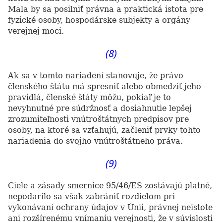
Mala by sa posilniť právna a praktická istota pre
fyzické osoby, hospodárske subjekty a orgány
verejnej moci.
(8)
Ak sa v tomto nariadení stanovuje, že právo
členského štátu má spresniť alebo obmedziť jeho
pravidlá, členské štáty môžu, pokiaľ je to
nevyhnutné pre súdržnosť a dosiahnutie lepšej
zrozumiteľnosti vnútroštátnych predpisov pre
osoby, na ktoré sa vzťahujú, začleniť prvky tohto
nariadenia do svojho vnútroštátneho práva.
(9)
Ciele a zásady smernice 95/46/ES zostávajú platné,
nepodarilo sa však zabrániť rozdielom pri
vykonávaní ochrany údajov v Únii, právnej neistote
ani rozšírenému vnímaniu verejnosti, že v súvislosti