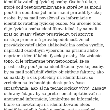
identifikovateľnej fyzickej osoby. Osobné údaje,
ktoré boli pseudonymizované a ktoré by sa mohli
použitím dodatočných informácií priradiť fyzickej
osobe, by sa mali považovať za informácie o
identifikovateľnej fyzickej osobe. Na určenie toho,
či je fyzická osoba identifikovateľná, by sa mali
brať do úvahy všetky prostriedky, pri ktorých
existuje primeraná pravdepodobnosť, že ich
prevádzkovateľ alebo akákoľvek iná osoba využije,
napríklad osobitným výberom, na priamu alebo
nepriamu identifikáciu fyzickej osoby. Na zistenie
toho, či je primerane pravdepodobné, že sa
prostriedky použijú na identifikáciu fyzickej osoby,
by sa mali zohľadniť všetky objektívne faktory, ako
sú náklady a čas potrebný na identifikáciu so
zreteľom na technológiu dostupnú v čase
spracúvania, ako aj na technologický vývoj. Zásady
ochrany údajov by sa preto nemali uplatňovať na
anonymné informácie, konkrétne na informácie,
ktoré sa nevzťahujú na identifikovanú alebo
identifikovateľnú fyzickú osobu, ani na osobné