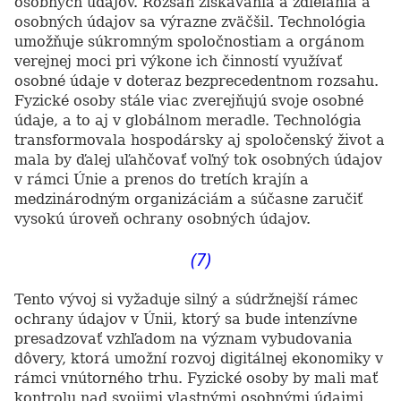
osobných údajov. Rozsah získavania a zdieľania a
osobných údajov sa výrazne zväčšil. Technológia
umožňuje súkromným spoločnostiam a orgánom
verejnej moci pri výkone ich činností využívať
osobné údaje v doteraz bezprecedentnom rozsahu.
Fyzické osoby stále viac zverejňujú svoje osobné
údaje, a to aj v globálnom meradle. Technológia
transformovala hospodársky aj spoločenský život a
mala by ďalej uľahčovať voľný tok osobných údajov
v rámci Únie a prenos do tretích krajín a
medzinárodným organizáciám a súčasne zaručiť
vysokú úroveň ochrany osobných údajov.
(7)
Tento vývoj si vyžaduje silný a súdržnejší rámec
ochrany údajov v Únii, ktorý sa bude intenzívne
presadzovať vzhľadom na význam vybudovania
dôvery, ktorá umožní rozvoj digitálnej ekonomiky v
rámci vnútorného trhu. Fyzické osoby by mali mať
kontrolu nad svojimi vlastnými osobnými údajmi.