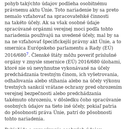
pohyb takýchto údajov podlieha osobitnému
právnemu aktu Únie. Toto nariadenie by sa preto
nemalo vzťahovať na spracovateľské činnosti
na takéto účely. Ak sa však osobné údaje
spracúvané orgánmi verejnej moci podľa tohto
nariadenia používajú na uvedené účely, mal by sa
na ne vzťahovať špecifickejší právny akt Únie, a to
smernica Európskeho parlamentu a Rady (EÚ)
7
2016/680
. Členské štáty môžu poveriť príslušné
orgány v zmysle smernice (EÚ) 2016/680 úlohami,
ktoré nie sú nevyhnutne vykonávané na účely
predchádzania trestným činom, ich vyšetrovania,
odhaľovania alebo stíhania alebo na účely výkonu
trestných sankcií vrátane ochrany pred ohrozením
verejnej bezpečnosti alebo predchádzania
takémuto ohrozeniu, v dôsledku čoho spracúvanie
osobných údajov na tieto iné účely, pokiaľ patria
do pôsobnosti práva Únie, patrí do pôsobnosti
tohto nariadenia.