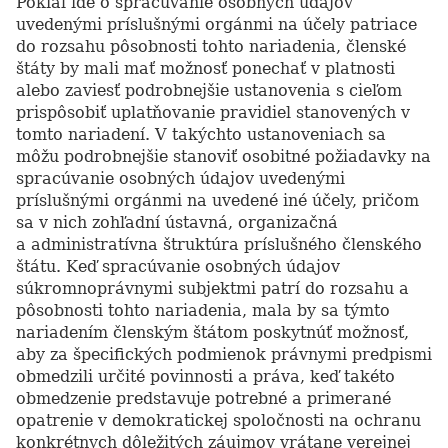
Pokiaľ ide o spracúvanie osobných údajov
uvedenými príslušnými orgánmi na účely patriace
do rozsahu pôsobnosti tohto nariadenia, členské
štáty by mali mať možnosť ponechať v platnosti
alebo zaviesť podrobnejšie ustanovenia s cieľom
prispôsobiť uplatňovanie pravidiel stanovených v
tomto nariadení. V takýchto ustanoveniach sa
môžu podrobnejšie stanoviť osobitné požiadavky na
spracúvanie osobných údajov uvedenými
príslušnými orgánmi na uvedené iné účely, pričom
sa v nich zohľadní ústavná, organizačná
a administratívna štruktúra príslušného členského
štátu. Keď spracúvanie osobných údajov
súkromnoprávnymi subjektmi patrí do rozsahu a
pôsobnosti tohto nariadenia, mala by sa týmto
nariadením členským štátom poskytnúť možnosť,
aby za špecifických podmienok právnymi predpismi
obmedzili určité povinnosti a práva, keď takéto
obmedzenie predstavuje potrebné a primerané
opatrenie v demokratickej spoločnosti na ochranu
konkrétnych dôležitých záujmov vrátane verejnej