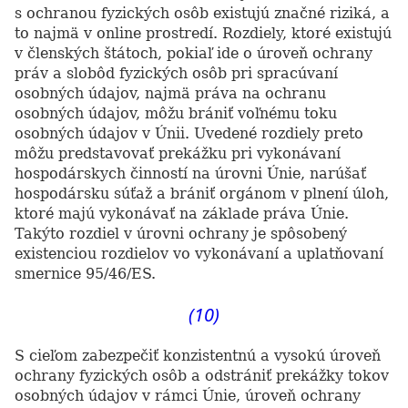
s ochranou fyzických osôb existujú značné riziká, a
to najmä v online prostredí. Rozdiely, ktoré existujú
v členských štátoch, pokiaľ ide o úroveň ochrany
práv a slobôd fyzických osôb pri spracúvaní
osobných údajov, najmä práva na ochranu
osobných údajov, môžu brániť voľnému toku
osobných údajov v Únii. Uvedené rozdiely preto
môžu predstavovať prekážku pri vykonávaní
hospodárskych činností na úrovni Únie, narúšať
hospodársku súťaž a brániť orgánom v plnení úloh,
ktoré majú vykonávať na základe práva Únie.
Takýto rozdiel v úrovni ochrany je spôsobený
existenciou rozdielov vo vykonávaní a uplatňovaní
smernice 95/46/ES.
(10)
S cieľom zabezpečiť konzistentnú a vysokú úroveň
ochrany fyzických osôb a odstrániť prekážky tokov
osobných údajov v rámci Únie, úroveň ochrany