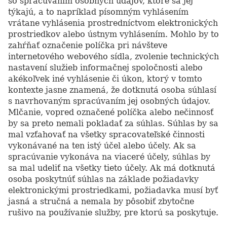
so spracúvaním osobných údajov, ktoré sa jej
týkajú, a to napríklad písomným vyhlásením
vrátane vyhlásenia prostredníctvom elektronických
prostriedkov alebo ústnym vyhlásením. Mohlo by to
zahŕňať označenie políčka pri návšteve
internetového webového sídla, zvolenie technických
nastavení služieb informačnej spoločnosti alebo
akékoľvek iné vyhlásenie či úkon, ktorý v tomto
kontexte jasne znamená, že dotknutá osoba súhlasí
s navrhovaným spracúvaním jej osobných údajov.
Mlčanie, vopred označené políčka alebo nečinnosť
by sa preto nemali pokladať za súhlas. Súhlas by sa
mal vzťahovať na všetky spracovateľské činnosti
vykonávané na ten istý účel alebo účely. Ak sa
spracúvanie vykonáva na viaceré účely, súhlas by
sa mal udeliť na všetky tieto účely. Ak má dotknutá
osoba poskytnúť súhlas na základe požiadavky
elektronickými prostriedkami, požiadavka musí byť
jasná a stručná a nemala by pôsobiť zbytočne
rušivo na používanie služby, pre ktorú sa poskytuje.