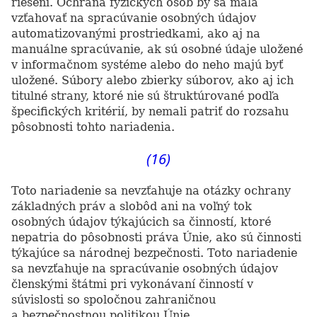
riešení. Ochrana fyzických osôb by sa mala
vzťahovať na spracúvanie osobných údajov
automatizovanými prostriedkami, ako aj na
manuálne spracúvanie, ak sú osobné údaje uložené
v informačnom systéme alebo do neho majú byť
uložené. Súbory alebo zbierky súborov, ako aj ich
titulné strany, ktoré nie sú štruktúrované podľa
špecifických kritérií, by nemali patriť do rozsahu
pôsobnosti tohto nariadenia.
(16)
Toto nariadenie sa nevzťahuje na otázky ochrany
základných práv a slobôd ani na voľný tok
osobných údajov týkajúcich sa činností, ktoré
nepatria do pôsobnosti práva Únie, ako sú činnosti
týkajúce sa národnej bezpečnosti. Toto nariadenie
sa nevzťahuje na spracúvanie osobných údajov
členskými štátmi pri vykonávaní činností v
súvislosti so spoločnou zahraničnou
a bezpečnostnou politikou Únie.