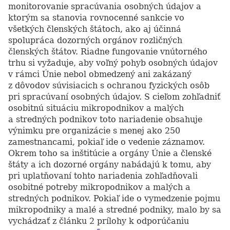
monitorovanie spracúvania osobných údajov a
ktorým sa stanovia rovnocenné sankcie vo
všetkých členských štátoch, ako aj účinná
spolupráca dozorných orgánov rozličných
členských štátov. Riadne fungovanie vnútorného
trhu si vyžaduje, aby voľný pohyb osobných údajov
v rámci Únie nebol obmedzený ani zakázaný
z dôvodov súvisiacich s ochranou fyzických osôb
pri spracúvaní osobných údajov. S cieľom zohľadniť
osobitnú situáciu mikropodnikov a malých
a stredných podnikov toto nariadenie obsahuje
výnimku pre organizácie s menej ako 250
zamestnancami, pokiaľ ide o vedenie záznamov.
Okrem toho sa inštitúcie a orgány Únie a členské
štáty a ich dozorné orgány nabádajú k tomu, aby
pri uplatňovaní tohto nariadenia zohľadňovali
osobitné potreby mikropodnikov a malých a
stredných podnikov. Pokiaľ ide o vymedzenie pojmu
mikropodniky a malé a stredné podniky, malo by sa
vychádzať z článku 2 prílohy k odporúčaniu