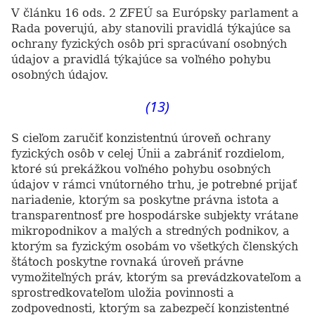
V článku 16 ods. 2 ZFEÚ sa Európsky parlament a
Rada poverujú, aby stanovili pravidlá týkajúce sa
ochrany fyzických osôb pri spracúvaní osobných
údajov a pravidlá týkajúce sa voľného pohybu
osobných údajov.
(13)
S cieľom zaručiť konzistentnú úroveň ochrany
fyzických osôb v celej Únii a zabrániť rozdielom,
ktoré sú prekážkou voľného pohybu osobných
údajov v rámci vnútorného trhu, je potrebné prijať
nariadenie, ktorým sa poskytne právna istota a
transparentnosť pre hospodárske subjekty vrátane
mikropodnikov a malých a stredných podnikov, a
ktorým sa fyzickým osobám vo všetkých členských
štátoch poskytne rovnaká úroveň právne
vymožiteľných práv, ktorým sa prevádzkovateľom a
sprostredkovateľom uložia povinnosti a
zodpovednosti, ktorým sa zabezpečí konzistentné