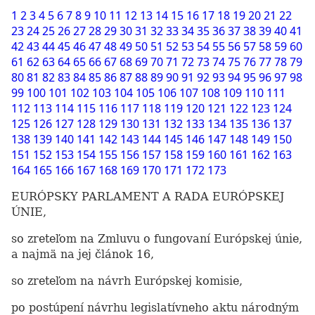
1
2
3
4
5
6
7
8
9
10
11
12
13
14
15
16
17
18
19
20
21
22
23
24
25
26
27
28
29
30
31
32
33
34
35
36
37
38
39
40
41
42
43
44
45
46
47
48
49
50
51
52
53
54
55
56
57
58
59
60
61
62
63
64
65
66
67
68
69
70
71
72
73
74
75
76
77
78
79
80
81
82
83
84
85
86
87
88
89
90
91
92
93
94
95
96
97
98
99
100
101
102
103
104
105
106
107
108
109
110
111
112
113
114
115
116
117
118
119
120
121
122
123
124
125
126
127
128
129
130
131
132
133
134
135
136
137
138
139
140
141
142
143
144
145
146
147
148
149
150
151
152
153
154
155
156
157
158
159
160
161
162
163
164
165
166
167
168
169
170
171
172
173
EURÓPSKY PARLAMENT A RADA EURÓPSKEJ
ÚNIE,
so zreteľom na Zmluvu o fungovaní Európskej únie,
a najmä na jej článok 16,
so zreteľom na návrh Európskej komisie,
po postúpení návrhu legislatívneho aktu národným