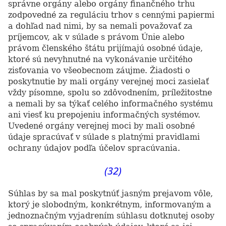
správne orgány alebo orgány finančného trhu
zodpovedné za reguláciu trhov s cennými papiermi
a dohľad nad nimi, by sa nemali považovať za
príjemcov, ak v súlade s právom Únie alebo
právom členského štátu prijímajú osobné údaje,
ktoré sú nevyhnutné na vykonávanie určitého
zisťovania vo všeobecnom záujme. Žiadosti o
poskytnutie by mali orgány verejnej moci zasielať
vždy písomne, spolu so zdôvodnením, príležitostne
a nemali by sa týkať celého informačného systému
ani viesť ku prepojeniu informačných systémov.
Uvedené orgány verejnej moci by mali osobné
údaje spracúvať v súlade s platnými pravidlami
ochrany údajov podľa účelov spracúvania.
(32)
Súhlas by sa mal poskytnúť jasným prejavom vôle,
ktorý je slobodným, konkrétnym, informovaným a
jednoznačným vyjadrením súhlasu dotknutej osoby